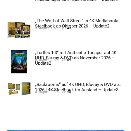
„The Wolf of Wall Street“ in 4K Mediabooks &
Steelbook ab Oktober 2026 – Update2
5. August 2026
43
„Turtles 1-3“ mit Authentic-Tonspur auf 4K
UHD, Blu-ray & DVD ab November 2026 –
6. August 2026
69
Update2
„Backrooms“ auf 4K UHD, Blu-ray & DVD ab
2026 | 4K Steelbook im Ausland – Update3
5. August 2026
48