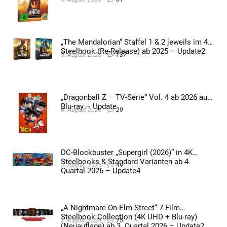
„The Mandalorian“ Staffel 1 & 2 jeweils im 4K
Steelbook (Re-Release) ab 2025 – Update2
5. August 2026
137
„Dragonball Z – TV-Serie“ Vol. 4 ab 2026 auf
Blu-ray – Update
6. August 2026
29
DC-Blockbuster „Supergirl (2026)“ in 4K
Steelbooks & Standard Varianten ab 4.
3. August 2026
49
Quartal 2026 – Update4
„A Nightmare On Elm Street“ 7-Film
Steelbook Collection (4K UHD + Blu-ray)
7. August 2026
75
(Neuauflage) ab 3. Quartal 2026 – Update2