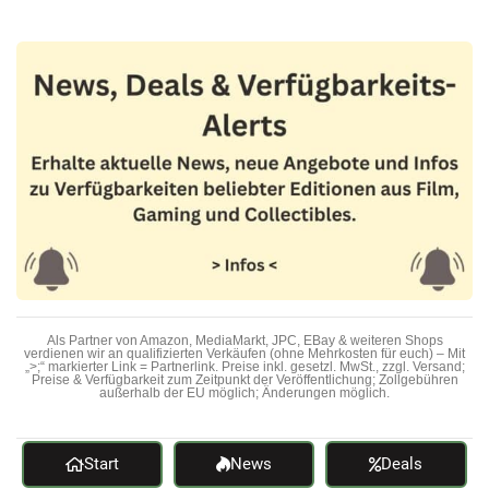
Als Partner von Amazon, MediaMarkt, JPC, EBay & weiteren Shops
verdienen wir an qualifizierten Verkäufen (ohne Mehrkosten für euch) – Mit
„>;“ markierter Link = Partnerlink. Preise inkl. gesetzl. MwSt., zzgl. Versand;
Preise & Verfügbarkeit zum Zeitpunkt der Veröffentlichung; Zollgebühren
außerhalb der EU möglich; Änderungen möglich.
Start
News
Deals