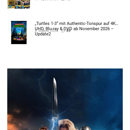
„Turtles 1-3“ mit Authentic-Tonspur auf 4K
UHD, Blu-ray & DVD ab November 2026 –
6. August 2026
69
Update2