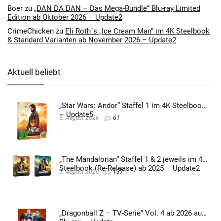
Boer
zu
„DAN DA DAN – Das Mega-Bundle“ Blu-ray Limited
Edition ab Oktober 2026 – Update2
CrimeChicken
zu
Eli Roth´s „Ice Cream Man“ im 4K Steelbook
& Standard Varianten ab November 2026 – Update2
Aktuell beliebt
„Star Wars: Andor“ Staffel 1 im 4K Steelbook
– Update5
5. August 2026
61
„The Mandalorian“ Staffel 1 & 2 jeweils im 4K
Steelbook (Re-Release) ab 2025 – Update2
5. August 2026
137
„Dragonball Z – TV-Serie“ Vol. 4 ab 2026 auf