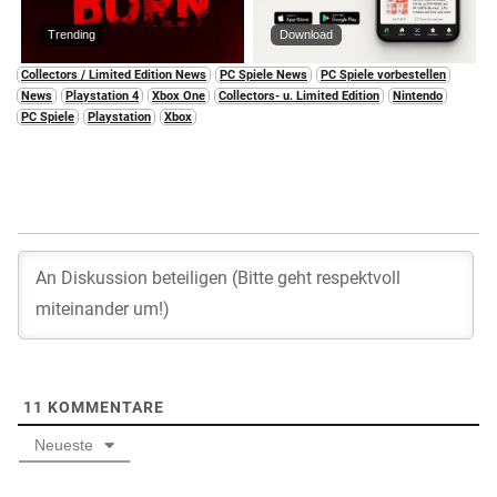
Trending
Download
Collectors / Limited Edition News
PC Spiele News
PC Spiele vorbestellen
News
Playstation 4
Xbox One
Collectors- u. Limited Edition
Nintendo
PC Spiele
Playstation
Xbox
11
KOMMENTARE
Neueste