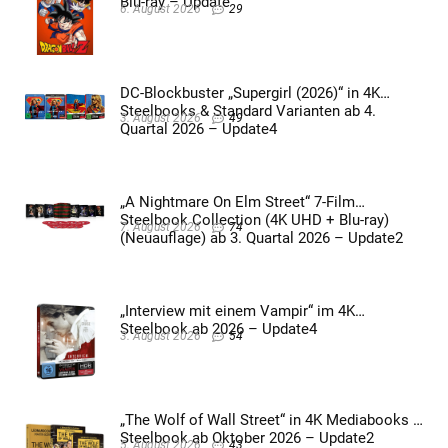
Blu-ray – Update
6. August 2026
29
DC-Blockbuster „Supergirl (2026)“ in 4K
Steelbooks & Standard Varianten ab 4.
3. August 2026
49
Quartal 2026 – Update4
„A Nightmare On Elm Street“ 7-Film
Steelbook Collection (4K UHD + Blu-ray)
7. August 2026
74
(Neuauflage) ab 3. Quartal 2026 – Update2
„Interview mit einem Vampir“ im 4K
Steelbook ab 2026 – Update4
3. August 2026
54
„The Wolf of Wall Street“ in 4K Mediabooks &
Steelbook ab Oktober 2026 – Update2
5. August 2026
43