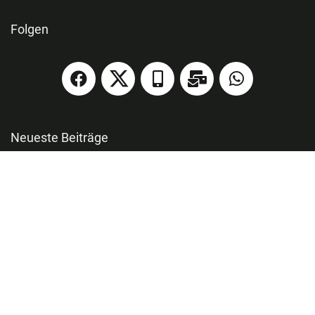
Folgen
Neueste Beiträge
Lumibricks: „Build Your Summer Getaway“-Aktion mit Gratis-
Zugaben im August
„Tschang Fu – Der Todeshammer“ auf Blu-ray ab September 2026 –
Update
„Draculas Sohn“ in Blu-ray Mediabooks & „2071: Mutan-Bestien
gegen Roboter“ auf Blu-ray ab August 2026
Marvel Legends Series „Spider-Man: Miles Morales“ elektronische
Maske mit Fernbedienung ab November 2026 – Update
„DAN DA DAN – Das Mega-Bundle“ Blu-ray Limited Edition ab
Oktober 2026 – Update2