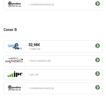
medienversand.at
Cover B
32,98€
ofdb.de
bmv-medien.de
jpc.de
medienversand.at