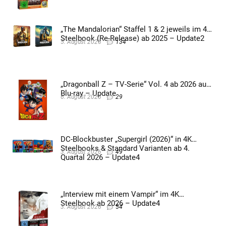
„The Mandalorian“ Staffel 1 & 2 jeweils im 4K
Steelbook (Re-Release) ab 2025 – Update2
5. August 2026
134
„Dragonball Z – TV-Serie“ Vol. 4 ab 2026 auf
Blu-ray – Update
6. August 2026
29
DC-Blockbuster „Supergirl (2026)“ in 4K
Steelbooks & Standard Varianten ab 4.
3. August 2026
49
Quartal 2026 – Update4
„Interview mit einem Vampir“ im 4K
Steelbook ab 2026 – Update4
3. August 2026
54