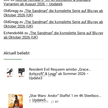
Varianten ab August 2026 – Update6
OldGregg
zu
„The Sandman“ die komplette Serie auf Blu-ray ab
Oktober 2026 (UK)
OldGregg
zu
„The Sandman“ die komplette Serie auf Blu-ray ab
Oktober 2026 (UK)
Echendo666
zu
„The Sandman“ die komplette Serie auf Blu-ray
ab Oktober 2026 (UK)
Aktuell beliebt
Resident Evil Requiem amiibo „Grace
Ashcroft“ & Leon“ ab Sommer 2026 –
31. Juli 2026
56
Update3
„Star Wars: Andor“ Staffel 1 im 4K Steelbook
– Update5
5. August 2026
61