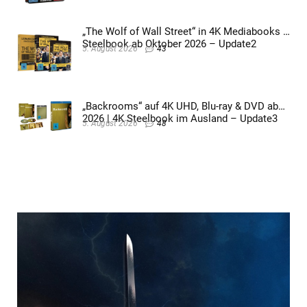
„The Wolf of Wall Street“ in 4K Mediabooks &
Steelbook ab Oktober 2026 – Update2
5. August 2026
43
„Backrooms“ auf 4K UHD, Blu-ray & DVD ab
2026 | 4K Steelbook im Ausland – Update3
5. August 2026
48