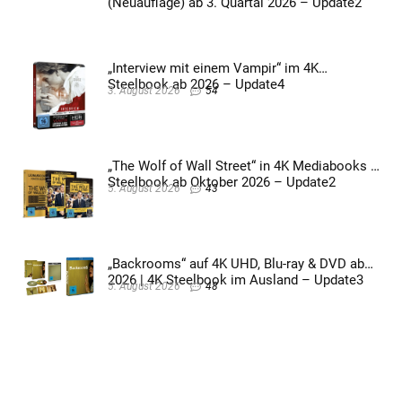
(Neuauflage) ab 3. Quartal 2026 – Update2
„Interview mit einem Vampir“ im 4K
Steelbook ab 2026 – Update4
3. August 2026
54
„The Wolf of Wall Street“ in 4K Mediabooks &
Steelbook ab Oktober 2026 – Update2
5. August 2026
43
„Backrooms“ auf 4K UHD, Blu-ray & DVD ab
2026 | 4K Steelbook im Ausland – Update3
5. August 2026
48