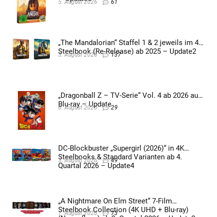
5. August 2026
61
„The Mandalorian“ Staffel 1 & 2 jeweils im 4K
Steelbook (Re-Release) ab 2025 – Update2
5. August 2026
137
„Dragonball Z – TV-Serie“ Vol. 4 ab 2026 auf
Blu-ray – Update
6. August 2026
29
DC-Blockbuster „Supergirl (2026)“ in 4K
Steelbooks & Standard Varianten ab 4.
3. August 2026
49
Quartal 2026 – Update4
„A Nightmare On Elm Street“ 7-Film
Steelbook Collection (4K UHD + Blu-ray)
7. August 2026
73