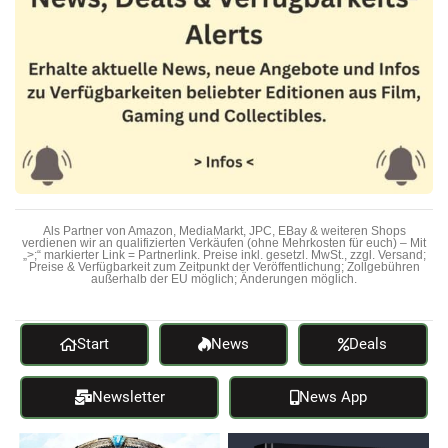
Als Partner von Amazon, MediaMarkt, JPC, EBay & weiteren Shops
verdienen wir an qualifizierten Verkäufen (ohne Mehrkosten für euch) – Mit
„>;“ markierter Link = Partnerlink. Preise inkl. gesetzl. MwSt., zzgl. Versand;
Preise & Verfügbarkeit zum Zeitpunkt der Veröffentlichung; Zollgebühren
außerhalb der EU möglich; Änderungen möglich.
Start
News
Deals
Newsletter
News App