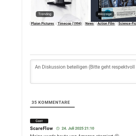
Trending
#Anzeige
Plaion Pictures
Timecop (1994)
News
Action Film
Science-Fic
35
KOMMENTARE
Gast
ScareFlow
24. Juli 2025 21:10