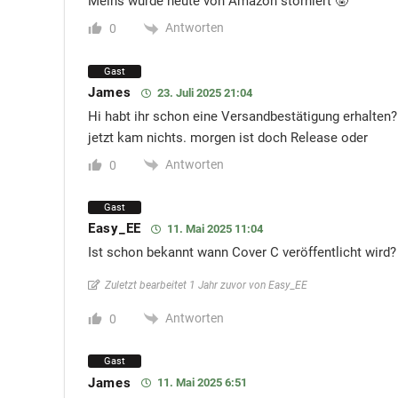
Meins wurde heute von Amazon storniert 🤬
Antworten
0
Gast
James
23. Juli 2025 21:04
Hi habt ihr schon eine Versandbestätigung erhalten?
jetzt kam nichts. morgen ist doch Release oder
Antworten
0
Gast
Easy_EE
11. Mai 2025 11:04
Ist schon bekannt wann Cover C veröffentlicht wird?
Zuletzt bearbeitet 1 Jahr zuvor von Easy_EE
Antworten
0
Gast
James
11. Mai 2025 6:51