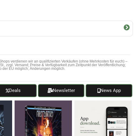
hops verdienen wir an qualifizierten Verkäufen (ohne Mehrkosten für euch) –
MwSt., zzgl. Versand; Preise & Verfügbarkeit zum Zeitpunkt der Veröffentlichung;
b der EU möglich; Änderungen möglich.
Deals
Newsletter
News App