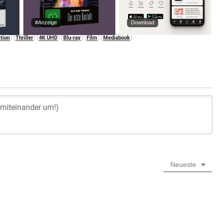
#Anzeige
Download
tion
Thriller
4K UHD
Blu-ray
Film
Mediabook
Neueste