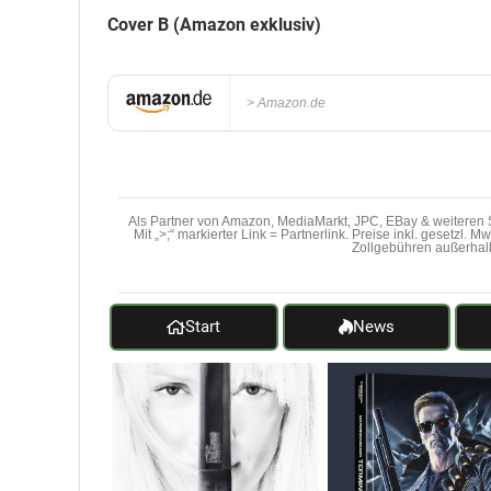
Cover B (Amazon exklusiv)
Amazon.de
Als Partner von Amazon, MediaMarkt, JPC, EBay & weiteren S
Mit „>;“ markierter Link = Partnerlink. Preise inkl. gesetzl. 
Zollgebühren außerhal
Start
News