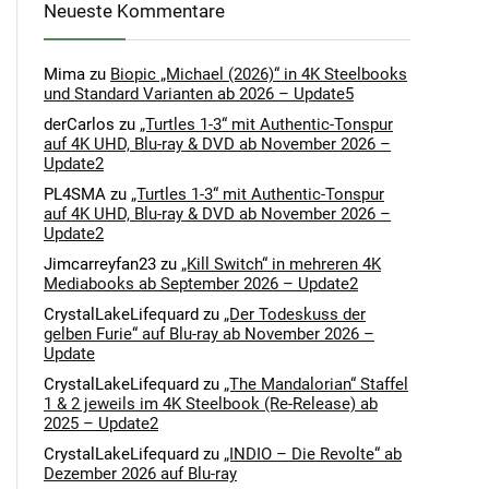
Neueste Kommentare
Mima
zu
Biopic „Michael (2026)“ in 4K Steelbooks
und Standard Varianten ab 2026 – Update5
derCarlos
zu
„Turtles 1-3“ mit Authentic-Tonspur
auf 4K UHD, Blu-ray & DVD ab November 2026 –
Update2
PL4SMA
zu
„Turtles 1-3“ mit Authentic-Tonspur
auf 4K UHD, Blu-ray & DVD ab November 2026 –
Update2
Jimcarreyfan23
zu
„Kill Switch“ in mehreren 4K
Mediabooks ab September 2026 – Update2
CrystalLakeLifequard
zu
„Der Todeskuss der
gelben Furie“ auf Blu-ray ab November 2026 –
Update
CrystalLakeLifequard
zu
„The Mandalorian“ Staffel
1 & 2 jeweils im 4K Steelbook (Re-Release) ab
2025 – Update2
CrystalLakeLifequard
zu
„INDIO – Die Revolte“ ab
Dezember 2026 auf Blu-ray