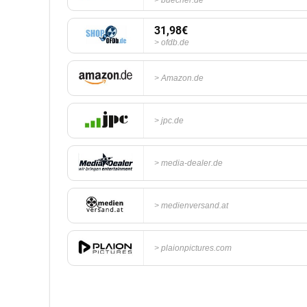
buecher.de
31,98€
ofdb.de
Amazon.de
jpc.de
media-dealer.de
medienversand.at
plaionpictures.com