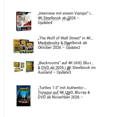
2026 – Update4
„Interview mit einem Vampir“ im
4K Steelbook ab 2026 –
3. August 2026
54
Update4
„The Wolf of Wall Street“ in 4K
Mediabooks & Steelbook ab
5. August 2026
43
Oktober 2026 – Update2
„Backrooms“ auf 4K UHD, Blu-ray
& DVD ab 2026 | 4K Steelbook im
5. August 2026
48
Ausland – Update3
„Turtles 1-3“ mit Authentic-
Tonspur auf 4K UHD, Blu-ray &
6. August 2026
66
DVD ab November 2026 –
Update2