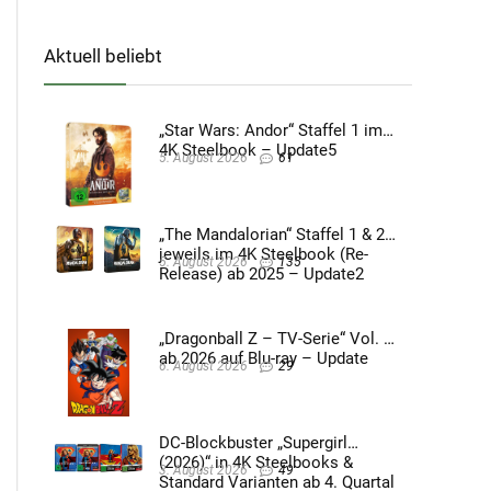
Aktuell beliebt
„Star Wars: Andor“ Staffel 1 im
4K Steelbook – Update5
5. August 2026
61
„The Mandalorian“ Staffel 1 & 2
jeweils im 4K Steelbook (Re-
5. August 2026
135
Release) ab 2025 – Update2
„Dragonball Z – TV-Serie“ Vol. 4
ab 2026 auf Blu-ray – Update
6. August 2026
29
DC-Blockbuster „Supergirl
(2026)“ in 4K Steelbooks &
3. August 2026
49
Standard Varianten ab 4. Quartal