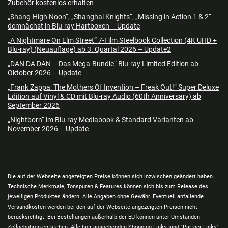
Zubehör kostenlos erhalten
„Shang-High Noon“, „Shanghai Knights“, „Missing in Action 1 & 2“
demnächst in Blu-ray Hartboxen – Update
„A Nightmare On Elm Street“ 7-Film Steelbook Collection (4K UHD +
Blu-ray) (Neuauflage) ab 3. Quartal 2026 – Update2
„DAN DA DAN – Das Mega-Bundle“ Blu-ray Limited Edition ab
Oktober 2026 – Update
„Frank Zappa: The Mothers Of Invention – Freak Out!“ Super Deluxe
Edition auf Vinyl & CD mit Blu-ray Audio (60th Anniversary) ab
September 2026
„Nightborn“ im Blu-ray Mediabook & Standard Varianten ab
November 2026 – Update
Die auf der Webseite angezeigten Preise können sich inzwischen geändert haben.
Technische Merkmale, Tonspuren & Features können sich bis zum Release des
jeweiligen Produktes ändern. Alle Angaben ohne Gewähr. Eventuell anfallende
Versandkosten werden bei den auf der Webseite angezeigten Preisen nicht
berücksichtigt. Bei Bestellungen außerhalb der EU können unter Umständen
Zollgebühren entstehen. Alle hier ausgehenden Shopping-Links sind "Partner Links"