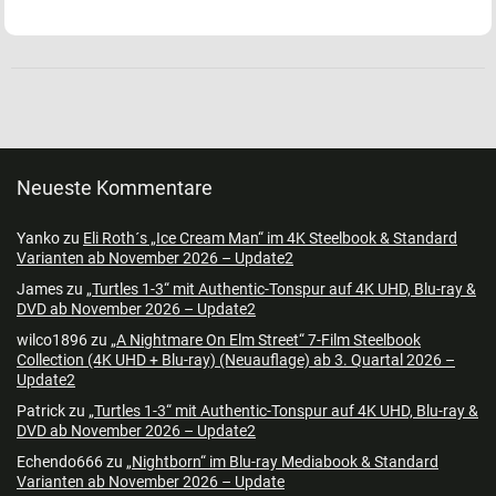
Neueste Kommentare
Yanko
zu
Eli Roth´s „Ice Cream Man“ im 4K Steelbook & Standard
Varianten ab November 2026 – Update2
James
zu
„Turtles 1-3“ mit Authentic-Tonspur auf 4K UHD, Blu-ray &
DVD ab November 2026 – Update2
wilco1896
zu
„A Nightmare On Elm Street“ 7-Film Steelbook
Collection (4K UHD + Blu-ray) (Neuauflage) ab 3. Quartal 2026 –
Update2
Patrick
zu
„Turtles 1-3“ mit Authentic-Tonspur auf 4K UHD, Blu-ray &
DVD ab November 2026 – Update2
Echendo666
zu
„Nightborn“ im Blu-ray Mediabook & Standard
Varianten ab November 2026 – Update