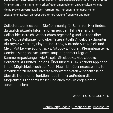
(markiert mit ">"). Für einen Verkauf über einen solchen Link, erhalten wir eine
kleine Provision vom jeweiligen Partnershop. Für euch fallen dabei keine
zusätzlichen Kosten an. Über eure Unterstützung freuen wir uns sehr!
Collectors-Junkies.com - Die Community für Sammler. Hier findest
du täglich aktuelle Informationen aus dem Film, Gaming &
Collectibles Bereich. Wir berichten regelmäßig und zeitnah über
neue Vorbestellungen und über Tagesaktuelle Angebote - darunter
Blu-rays & 4K UHDs, Playstation, Xbox, Nintendo & PC Spiele und
Merch-Artikel wie Soundtracks, Artbooks, Figuren, Klemmbausteine,
Comics/ Mangas uvm. Unser Hauptaugenmerk liegt auf
Sammelverpackungen wie Beispiel Steelbooks, Mediabooks,
Collectors- & Limited Editions. Über unsere iOS & Android App habt
ihr die Möglichkeit, euch per Push Nachricht über neueste Inhalte
informieren zu lassen. Diverse Newsletter bieten wir ebenfalls an.
Über die Kommentarfunktion habt ihr hier außerdem die
Möglichkeit, Fragen zu stellen und euch mit Gleichgesinnten
auszutauschen.
©COLLECTORS-JUNKIES
Community Regeln
|
Datenschutz
|
Impressum