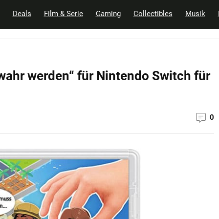
Deals
Film & Serie
Gaming
Collectibles
Musik
ahr werden“ für Nintendo Switch für
0