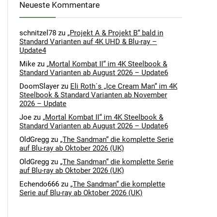
Neueste Kommentare
schnitzel78
zu
„Projekt A & Projekt B“ bald in
Standard Varianten auf 4K UHD & Blu-ray –
Update4
Mike
zu
„Mortal Kombat II“ im 4K Steelbook &
Standard Varianten ab August 2026 – Update6
DoomSlayer
zu
Eli Roth´s „Ice Cream Man“ im 4K
Steelbook & Standard Varianten ab November
2026 – Update
Joe
zu
„Mortal Kombat II“ im 4K Steelbook &
Standard Varianten ab August 2026 – Update6
OldGregg
zu
„The Sandman“ die komplette Serie
auf Blu-ray ab Oktober 2026 (UK)
OldGregg
zu
„The Sandman“ die komplette Serie
auf Blu-ray ab Oktober 2026 (UK)
Echendo666
zu
„The Sandman“ die komplette
Serie auf Blu-ray ab Oktober 2026 (UK)