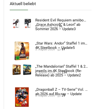
Aktuell beliebt
Resident Evil Requiem amiibo
„Grace Ashcroft“ & Leon“ ab
31. Juli 2026
56
Sommer 2026 – Update3
„Star Wars: Andor“ Staffel 1 im
4K Steelbook – Update5
5. August 2026
61
„The Mandalorian“ Staffel 1 & 2
jeweils im 4K Steelbook (Re-
5. August 2026
134
Release) ab 2025 – Update2
„Dragonball Z – TV-Serie“ Vol. 4
ab 2026 auf Blu-ray – Update
6. August 2026
29