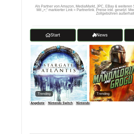
Als Partner von Amazon, MediaMarkt, JPC, EBay & weiteren S
Mit „>;“ markierter Link = Partnerlink. Preise inkl. gesetzl. 
Zollgebühren außerhal
Start
News
Trending
Trending
Angebote
Nintendo Switch
Nintendo