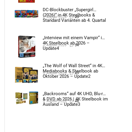
DC-Blockbuster „Supergirl
(2026)“ in 4K Steelbooks &
3. August 2026
49
Standard Varianten ab 4. Quartal
2026 – Update4
„Interview mit einem Vampir“ im
4K Steelbook ab 2026 –
3. August 2026
54
Update4
„The Wolf of Wall Street“ in 4K
Mediabooks & Steelbook ab
5. August 2026
43
Oktober 2026 – Update2
„Backrooms“ auf 4K UHD, Blu-ray
& DVD ab 2026 | 4K Steelbook im
5. August 2026
48
Ausland – Update3