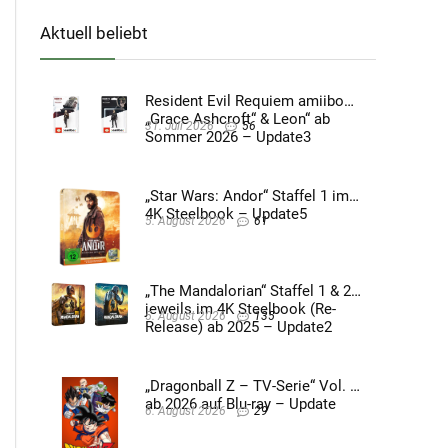
Aktuell beliebt
Resident Evil Requiem amiibo
„Grace Ashcroft“ & Leon“ ab
31. Juli 2026
56
Sommer 2026 – Update3
„Star Wars: Andor“ Staffel 1 im
4K Steelbook – Update5
5. August 2026
61
„The Mandalorian“ Staffel 1 & 2
jeweils im 4K Steelbook (Re-
5. August 2026
135
Release) ab 2025 – Update2
„Dragonball Z – TV-Serie“ Vol. 4
ab 2026 auf Blu-ray – Update
6. August 2026
29