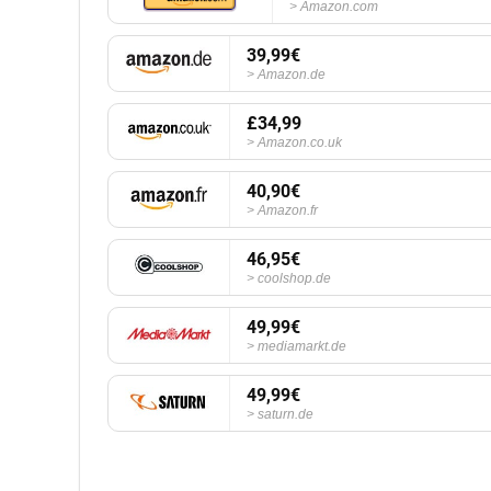
Amazon.com
39,99€
Amazon.de
£34,99
Amazon.co.uk
40,90€
Amazon.fr
46,95€
coolshop.de
49,99€
mediamarkt.de
49,99€
saturn.de