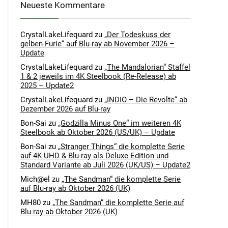
Neueste Kommentare
CrystalLakeLifequard
zu
„Der Todeskuss der
gelben Furie“ auf Blu-ray ab November 2026 –
Update
CrystalLakeLifequard
zu
„The Mandalorian“ Staffel
1 & 2 jeweils im 4K Steelbook (Re-Release) ab
2025 – Update2
CrystalLakeLifequard
zu
„INDIO – Die Revolte“ ab
Dezember 2026 auf Blu-ray
Bon-Sai
zu
„Godzilla Minus One“ im weiteren 4K
Steelbook ab Oktober 2026 (US/UK) – Update
Bon-Sai
zu
„Stranger Things“ die komplette Serie
auf 4K UHD & Blu-ray als Deluxe Edition und
Standard Variante ab Juli 2026 (UK/US) – Update2
Mich@el
zu
„The Sandman“ die komplette Serie
auf Blu-ray ab Oktober 2026 (UK)
MH80
zu
„The Sandman“ die komplette Serie auf
Blu-ray ab Oktober 2026 (UK)