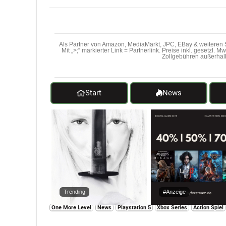
Als Partner von Amazon, MediaMarkt, JPC, EBay & weiteren S
Mit „>;“ markierter Link = Partnerlink. Preise inkl. gesetzl. 
Zollgebühren außerhal
Start
News
Trending
#Anzeige
One More Level
News
Playstation 5
Xbox Series
Action Spiel