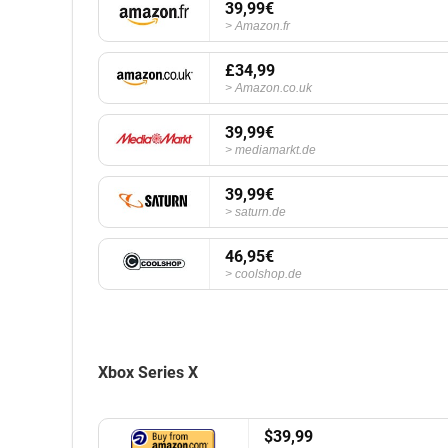
39,99€
Amazon.fr
£34,99
Amazon.co.uk
39,99€
mediamarkt.de
39,99€
saturn.de
46,95€
coolshop.de
Xbox Series X
$39,99