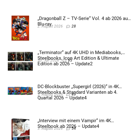
„Dragonball Z – TV-Serie“ Vol. 4 ab 2026 auf
Blu-ray
2. August 2026
28
„Terminator“ auf 4K UHD in Mediabooks,
Steelbooks, Icon Art Edition & Ultimate
30. Juli 2026
95
Edition ab 2026 – Update2
DC-Blockbuster „Supergirl (2026)“ in 4K
Steelbooks & Standard Varianten ab 4.
3. August 2026
49
Quartal 2026 – Update4
„Interview mit einem Vampir“ im 4K
Steelbook ab 2026 – Update4
3. August 2026
54