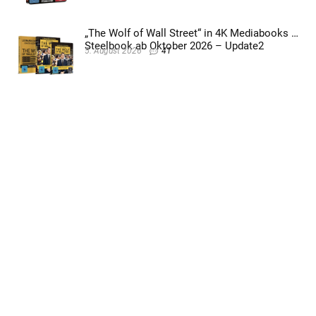
„The Wolf of Wall Street“ in 4K Mediabooks &
Steelbook ab Oktober 2026 – Update2
5. August 2026
41