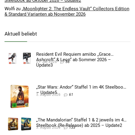
Steelbook ab Oktober 2026 – Update2
Wolfi
zu
„Moonlighter 2: The Endless Vault“ Collectors Edition
& Standard Varianten ab November 2026
Aktuell beliebt
Resident Evil Requiem amiibo „Grace
Ashcroft“ & Leon“ ab Sommer 2026 –
31. Juli 2026
56
Update3
„Star Wars: Andor“ Staffel 1 im 4K Steelbook
– Update5
5. August 2026
61
„The Mandalorian“ Staffel 1 & 2 jeweils im 4K
Steelbook (Re-Release) ab 2025 – Update2
5. August 2026
133