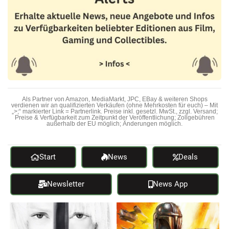
Als Partner von Amazon, MediaMarkt, JPC, EBay & weiteren Shops
verdienen wir an qualifizierten Verkäufen (ohne Mehrkosten für euch) – Mit
„>;“ markierter Link = Partnerlink. Preise inkl. gesetzl. MwSt., zzgl. Versand;
Preise & Verfügbarkeit zum Zeitpunkt der Veröffentlichung; Zollgebühren
außerhalb der EU möglich; Änderungen möglich.
Start
News
Deals
Newsletter
News App