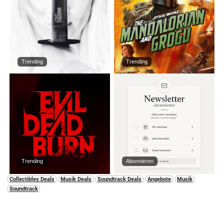
Trending
Trending
Trending
Abonnieren
Collectibles Deals
Musik Deals
Soundtrack Deals
Angebote
Musik
Soundtrack