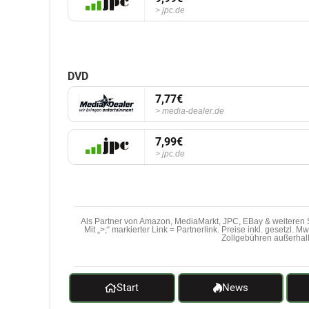
jpc.de
DVD
7,77€
media-dealer.de
7,99€
jpc.de
Als Partner von Amazon, MediaMarkt, JPC, EBay & weiteren S
Mit „>;“ markierter Link = Partnerlink. Preise inkl. gesetzl. 
Zollgebühren außerhal
Start
News