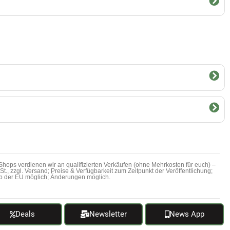
hops verdienen wir an qualifizierten Verkäufen (ohne Mehrkosten für euch) –
MwSt., zzgl. Versand; Preise & Verfügbarkeit zum Zeitpunkt der Veröffentlichung;
b der EU möglich; Änderungen möglich.
Deals
Newsletter
News App