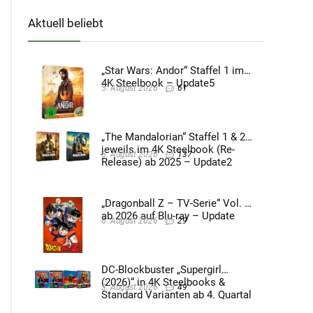
Aktuell beliebt
„Star Wars: Andor“ Staffel 1 im
4K Steelbook – Update5
5. August 2026
61
„The Mandalorian“ Staffel 1 & 2
jeweils im 4K Steelbook (Re-
5. August 2026
137
Release) ab 2025 – Update2
„Dragonball Z – TV-Serie“ Vol. 4
ab 2026 auf Blu-ray – Update
6. August 2026
29
DC-Blockbuster „Supergirl
(2026)“ in 4K Steelbooks &
3. August 2026
49
Standard Varianten ab 4. Quartal
2026 – Update4