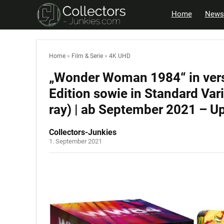
Home
News
Home
»
Film & Serie
»
4K UHD
„Wonder Woman 1984“ in vers
Edition sowie in Standard Var
ray) | ab September 2021 – U
Collectors-Junkies
1. September 2021