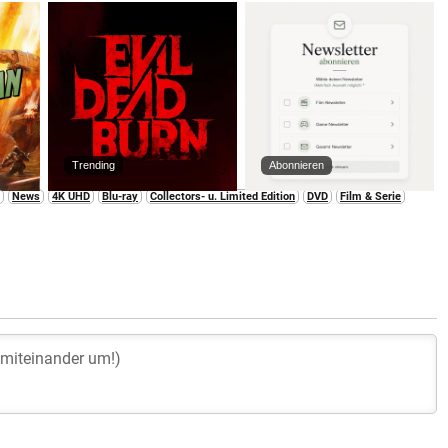
Trending
Abonnieren
News
4K UHD
Blu-ray
Collectors- u. Limited Edition
DVD
Film & Serie