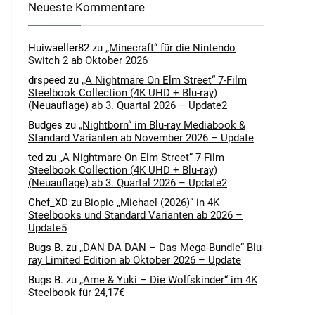
Neueste Kommentare
Huiwaeller82
zu
„Minecraft“ für die Nintendo
Switch 2 ab Oktober 2026
drspeed
zu
„A Nightmare On Elm Street“ 7-Film
Steelbook Collection (4K UHD + Blu-ray)
(Neuauflage) ab 3. Quartal 2026 – Update2
Budges
zu
„Nightborn“ im Blu-ray Mediabook &
Standard Varianten ab November 2026 – Update
ted
zu
„A Nightmare On Elm Street“ 7-Film
Steelbook Collection (4K UHD + Blu-ray)
(Neuauflage) ab 3. Quartal 2026 – Update2
Chef_XD
zu
Biopic „Michael (2026)“ in 4K
Steelbooks und Standard Varianten ab 2026 –
Update5
Bugs B.
zu
„DAN DA DAN – Das Mega-Bundle“ Blu-
ray Limited Edition ab Oktober 2026 – Update
Bugs B.
zu
„Ame & Yuki – Die Wolfskinder“ im 4K
Steelbook für 24,17€