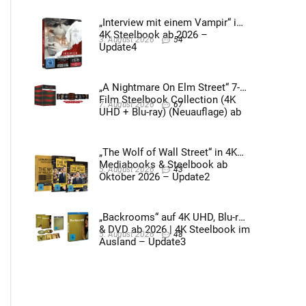
„Interview mit einem Vampir“ im
4K Steelbook ab 2026 –
3. August 2026
54
Update4
„A Nightmare On Elm Street“ 7-
Film Steelbook Collection (4K
7. August 2026
67
UHD + Blu-ray) (Neuauflage) ab
3. Quartal 2026 – Update2
„The Wolf of Wall Street“ in 4K
Mediabooks & Steelbook ab
5. August 2026
43
Oktober 2026 – Update2
„Backrooms“ auf 4K UHD, Blu-ray
& DVD ab 2026 | 4K Steelbook im
5. August 2026
48
Ausland – Update3