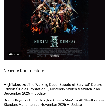
#Anzeige
Neueste Kommentare
HighTaboo
zu
„The Walking Dead: Streets of Survival“ Deluxe
Edition für die Playstation 5, Nintendo Switch & Switch 2 ab
September 2026 – Update
DoomSlayer
zu
Eli Roth´s „Ice Cream Man“ im 4K Steelbook &
Standard Varianten ab November 2026 – Update