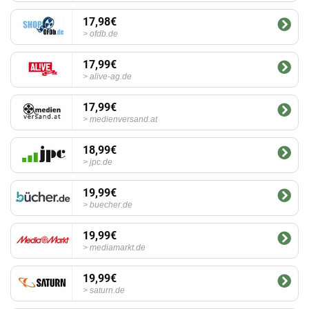
17,98€
ofdb.de
17,99€
alive-ag.de
17,99€
medienversand.at
18,99€
jpc.de
19,99€
buecher.de
19,99€
mediamarkt.de
19,99€
saturn.de