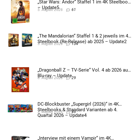
„Star Wars: Andor“ Staffel 1 im 4K Steelbook
– Update5
5. August 2026
61
„The Mandalorian“ Staffel 1 & 2 jeweils im 4K
Steelbook (Re-Release) ab 2025 – Update2
5. August 2026
134
„Dragonball Z – TV-Serie“ Vol. 4 ab 2026 auf
Blu-ray – Update
6. August 2026
29
DC-Blockbuster „Supergirl (2026)“ in 4K
Steelbooks & Standard Varianten ab 4.
3. August 2026
49
Quartal 2026 – Update4
„Interview mit einem Vampir“ im 4K