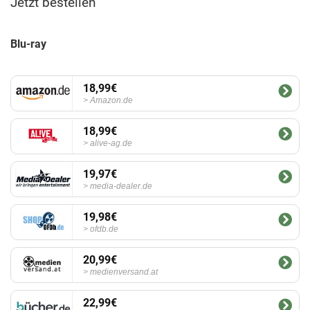
Jetzt bestellen
Blu-ray
18,99€
Amazon.de
18,99€
alive-ag.de
19,97€
media-dealer.de
19,98€
ofdb.de
20,99€
medienversand.at
22,99€