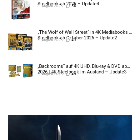
Steelbook ab 2026 – Update4
3. August 2026
54
„The Wolf of Wall Street“ in 4K Mediabooks &
Steelbook ab Oktober 2026 – Update2
5. August 2026
43
„Backrooms“ auf 4K UHD, Blu-ray & DVD ab
2026 | 4K Steelbook im Ausland – Update3
5. August 2026
48