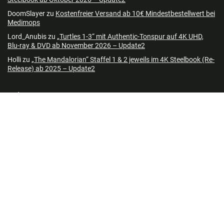
DoomSlayer
zu
Kostenfreier Versand ab 10€ Mindestbestellwert bei
Medimops
Lord_Anubis
zu
„Turtles 1-3“ mit Authentic-Tonspur auf 4K UHD,
Blu-ray & DVD ab November 2026 – Update2
Holli
zu
„The Mandalorian“ Staffel 1 & 2 jeweils im 4K Steelbook (Re-
Release) ab 2025 – Update2
Folgen
Neueste Beiträge
„Godzilla Minus One“ im weiteren 4K Steelbook ab Oktober 2026
(US/UK) – Update
Eli Roth´s „Ice Cream Man“ im 4K Steelbook & Standard Varianten