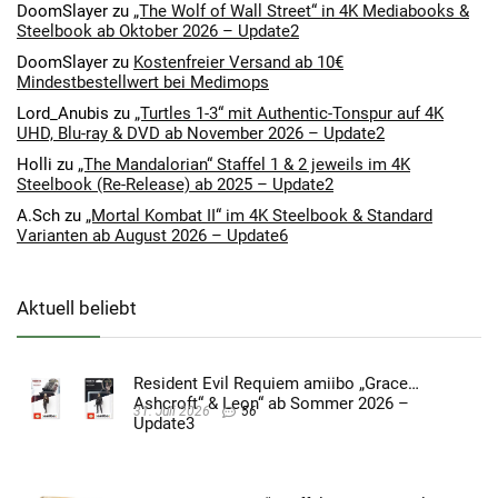
DoomSlayer
zu
„The Wolf of Wall Street“ in 4K Mediabooks &
Steelbook ab Oktober 2026 – Update2
DoomSlayer
zu
Kostenfreier Versand ab 10€
Mindestbestellwert bei Medimops
Lord_Anubis
zu
„Turtles 1-3“ mit Authentic-Tonspur auf 4K
UHD, Blu-ray & DVD ab November 2026 – Update2
Holli
zu
„The Mandalorian“ Staffel 1 & 2 jeweils im 4K
Steelbook (Re-Release) ab 2025 – Update2
A.Sch
zu
„Mortal Kombat II“ im 4K Steelbook & Standard
Varianten ab August 2026 – Update6
Aktuell beliebt
Resident Evil Requiem amiibo „Grace
Ashcroft“ & Leon“ ab Sommer 2026 –
31. Juli 2026
56
Update3