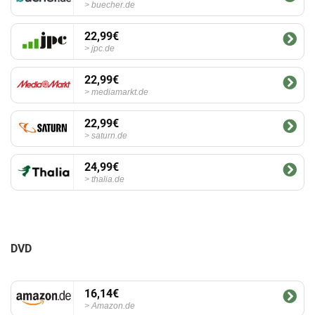
buecher.de
22,99€
jpc.de
22,99€
mediamarkt.de
22,99€
saturn.de
24,99€
thalia.de
DVD
16,14€
Amazon.de