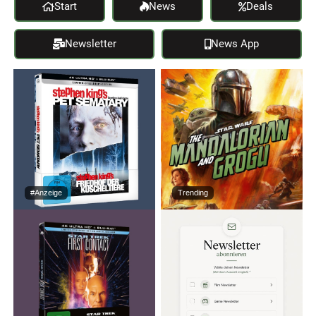
Start
News
Deals
Newsletter
News App
#Anzeige
Trending