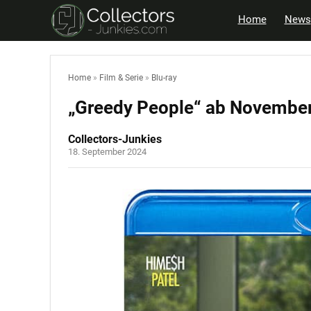
Home
News
Home
»
Film & Serie
»
Blu-ray
„Greedy People“ ab November
Collectors-Junkies
18. September 2024