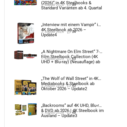
(2026)“ in 4K Steelbooks &
3. August 2026
49
Standard Varianten ab 4. Quartal
2026 – Update4
„Interview mit einem Vampir“ im
4K Steelbook ab 2026 –
3. August 2026
54
Update4
„A Nightmare On Elm Street“ 7-
Film Steelbook Collection (4K
7. August 2026
65
UHD + Blu-ray) (Neuauflage) ab
3. Quartal 2026 – Update2
„The Wolf of Wall Street“ in 4K
Mediabooks & Steelbook ab
5. August 2026
43
Oktober 2026 – Update2
„Backrooms“ auf 4K UHD, Blu-ray
& DVD ab 2026 | 4K Steelbook im
5. August 2026
48
Ausland – Update3