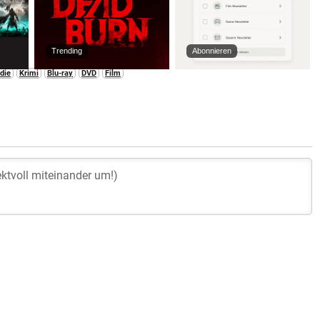
Trending
Abonnieren
die
Krimi
Blu-ray
DVD
Film