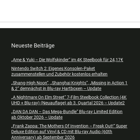
Neueste Beiträge
„Ame & Yuki – Die Wolfskinder“ im 4K Steelbook für 24,17€
Nintendo Switch 2: Eigenes Konsolen-Paket
zusammenstellen und Zubehör kostenlos erhalten
„Shang-High Noon“, „Shanghai Knights“, „Missing in Action 1
& 2“ demnächst in Blu-ray Hartboxen – Update
„A Nightmare On Elm Street“ 7-Film Steelbook Collection (4K
UHD + Blu-ray) (Neuauflage) ab 3. Quartal 2026 – Update2
„DAN DA DAN – Das Mega-Bundle“ Blu-ray Limited Edition
ab Oktober 2026 – Update
„Frank Zappa: The Mothers Of Invention – Freak Out!“ Super
Deluxe Edition auf Vinyl & CD mit Blu-ray Audio (60th
Anniversary) ab September 2026