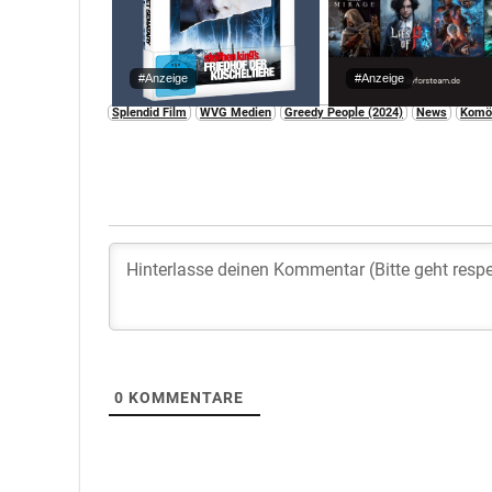
#Anzeige
#Anzeige
Splendid Film
WVG Medien
Greedy People (2024)
News
Komö
0
KOMMENTARE