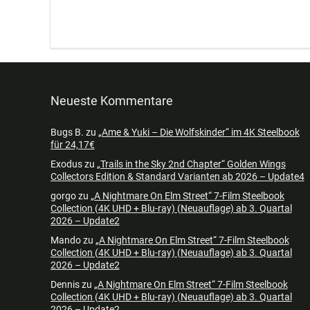
Neueste Kommentare
Bugs B.
zu
„Ame & Yuki – Die Wolfskinder“ im 4K Steelbook
für 24,17€
Exodus
zu
„Trails in the Sky 2nd Chapter“ Golden Wings
Collectors Edition & Standard Varianten ab 2026 – Update4
gorgo
zu
„A Nightmare On Elm Street“ 7-Film Steelbook
Collection (4K UHD + Blu-ray) (Neuauflage) ab 3. Quartal
2026 – Update2
Mando
zu
„A Nightmare On Elm Street“ 7-Film Steelbook
Collection (4K UHD + Blu-ray) (Neuauflage) ab 3. Quartal
2026 – Update2
Dennis
zu
„A Nightmare On Elm Street“ 7-Film Steelbook
Collection (4K UHD + Blu-ray) (Neuauflage) ab 3. Quartal
2026 – Update2