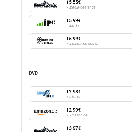
15,55€
media-dealer.de
15,99€
jpc.de
15,99€
medienversand.at
DVD
12,98€
ofdb.de
12,99€
Amazon.de
13,97€