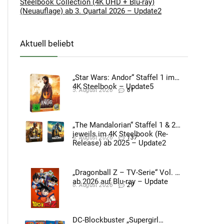
Steelbook Collection (4K UHD + Blu-ray)
(Neuauflage) ab 3. Quartal 2026 – Update2
Aktuell beliebt
„Star Wars: Andor“ Staffel 1 im
4K Steelbook – Update5
5. August 2026
61
„The Mandalorian“ Staffel 1 & 2
jeweils im 4K Steelbook (Re-
5. August 2026
137
Release) ab 2025 – Update2
„Dragonball Z – TV-Serie“ Vol. 4
ab 2026 auf Blu-ray – Update
6. August 2026
29
DC-Blockbuster „Supergirl