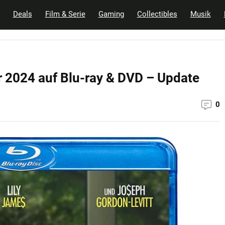
Deals
Film & Serie
Gaming
Collectibles
Musik
 2024 auf Blu-ray & DVD – Update
0