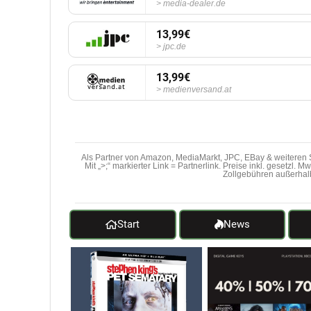
media-dealer.de
13,99€
jpc.de
13,99€
medienversand.at
Als Partner von Amazon, MediaMarkt, JPC, EBay & weiteren S
Mit „>;“ markierter Link = Partnerlink. Preise inkl. gesetzl. 
Zollgebühren außerhal
Start
News