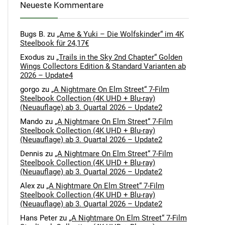
Neueste Kommentare
Bugs B.
zu
„Ame & Yuki – Die Wolfskinder“ im 4K
Steelbook für 24,17€
Exodus
zu
„Trails in the Sky 2nd Chapter“ Golden
Wings Collectors Edition & Standard Varianten ab
2026 – Update4
gorgo
zu
„A Nightmare On Elm Street“ 7-Film
Steelbook Collection (4K UHD + Blu-ray)
(Neuauflage) ab 3. Quartal 2026 – Update2
Mando
zu
„A Nightmare On Elm Street“ 7-Film
Steelbook Collection (4K UHD + Blu-ray)
(Neuauflage) ab 3. Quartal 2026 – Update2
Dennis
zu
„A Nightmare On Elm Street“ 7-Film
Steelbook Collection (4K UHD + Blu-ray)
(Neuauflage) ab 3. Quartal 2026 – Update2
Alex
zu
„A Nightmare On Elm Street“ 7-Film
Steelbook Collection (4K UHD + Blu-ray)
(Neuauflage) ab 3. Quartal 2026 – Update2
Hans Peter
zu
„A Nightmare On Elm Street“ 7-Film