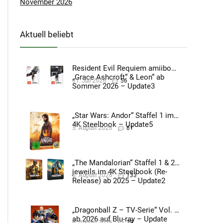
November 2026
Aktuell beliebt
Resident Evil Requiem amiibo
„Grace Ashcroft“ & Leon“ ab
31. Juli 2026
56
Sommer 2026 – Update3
„Star Wars: Andor“ Staffel 1 im
4K Steelbook – Update5
5. August 2026
61
„The Mandalorian“ Staffel 1 & 2
jeweils im 4K Steelbook (Re-
5. August 2026
133
Release) ab 2025 – Update2
„Dragonball Z – TV-Serie“ Vol. 4
ab 2026 auf Blu-ray – Update
6. August 2026
28