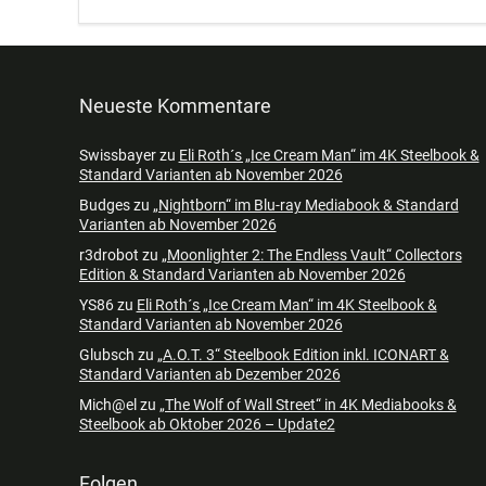
Neueste Kommentare
Swissbayer
zu
Eli Roth´s „Ice Cream Man“ im 4K Steelbook &
Standard Varianten ab November 2026
Budges
zu
„Nightborn“ im Blu-ray Mediabook & Standard
Varianten ab November 2026
r3drobot
zu
„Moonlighter 2: The Endless Vault“ Collectors
Edition & Standard Varianten ab November 2026
YS86
zu
Eli Roth´s „Ice Cream Man“ im 4K Steelbook &
Standard Varianten ab November 2026
Glubsch
zu
„A.O.T. 3“ Steelbook Edition inkl. ICONART &
Standard Varianten ab Dezember 2026
Mich@el
zu
„The Wolf of Wall Street“ in 4K Mediabooks &
Steelbook ab Oktober 2026 – Update2
Folgen