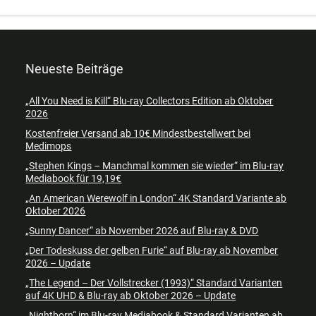
Neueste Beiträge
„All You Need is Kill“ Blu-ray Collectors Edition ab Oktober
2026
Kostenfreier Versand ab 10€ Mindestbestellwert bei
Medimops
„Stephen Kings – Manchmal kommen sie wieder“ im Blu-ray
Mediabook für 19,19€
„An American Werewolf in London“ 4K Standard Variante ab
Oktober 2026
„Sunny Dancer“ ab November 2026 auf Blu-ray & DVD
„Der Todeskuss der gelben Furie“ auf Blu-ray ab November
2026 – Update
„The Legend – Der Vollstrecker (1993)“ Standard Varianten
auf 4K UHD & Blu-ray ab Oktober 2026 – Update
„Nightborn“ im Blu-ray Mediabook & Standard Varianten ab