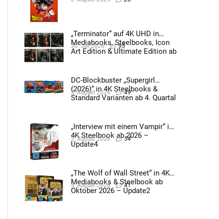
„Terminator“ auf 4K UHD in
Mediabooks, Steelbooks, Icon
30. Juli 2026
95
Art Edition & Ultimate Edition ab
2026 – Update2
DC-Blockbuster „Supergirl
(2026)“ in 4K Steelbooks &
3. August 2026
49
Standard Varianten ab 4. Quartal
2026 – Update4
„Interview mit einem Vampir“ im
4K Steelbook ab 2026 –
3. August 2026
54
Update4
„The Wolf of Wall Street“ in 4K
Mediabooks & Steelbook ab
5. August 2026
41
Oktober 2026 – Update2