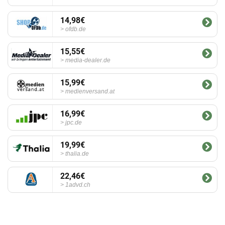
14,98€
ofdb.de
15,55€
media-dealer.de
15,99€
medienversand.at
16,99€
jpc.de
19,99€
thalia.de
22,46€
1advd.ch