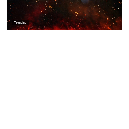
Trending
Neueste Kommentare
Yanko
zu
Eli Roth´s „Ice Cream Man“ im 4K Steelbook & Standard
Varianten ab November 2026 – Update2
James
zu
„Turtles 1-3“ mit Authentic-Tonspur auf 4K UHD, Blu-ray &
DVD ab November 2026 – Update2
wilco1896
zu
„A Nightmare On Elm Street“ 7-Film Steelbook
Collection (4K UHD + Blu-ray) (Neuauflage) ab 3. Quartal 2026 –
Update2
Patrick
zu
„Turtles 1-3“ mit Authentic-Tonspur auf 4K UHD, Blu-ray &
DVD ab November 2026 – Update2
Echendo666
zu
„Nightborn“ im Blu-ray Mediabook & Standard