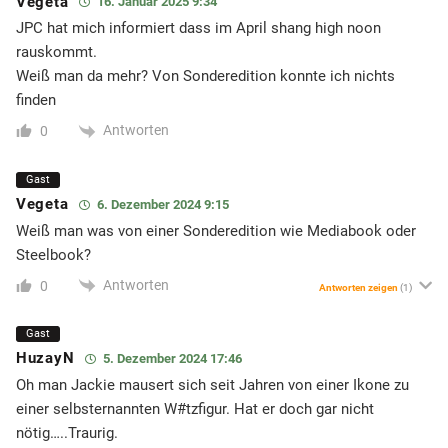
Vegeta
16. Januar 2025 9:34
JPC hat mich informiert dass im April shang high noon
rauskommt.
Weiß man da mehr? Von Sonderedition konnte ich nichts
finden
Antworten
0
Gast
Vegeta
6. Dezember 2024 9:15
Weiß man was von einer Sonderedition wie Mediabook oder
Steelbook?
Antworten
0
Antworten zeigen
(1)
Gast
HuzayN
5. Dezember 2024 17:46
Oh man Jackie mausert sich seit Jahren von einer Ikone zu
einer selbsternannten W#tzfigur. Hat er doch gar nicht
nötig…..Traurig.