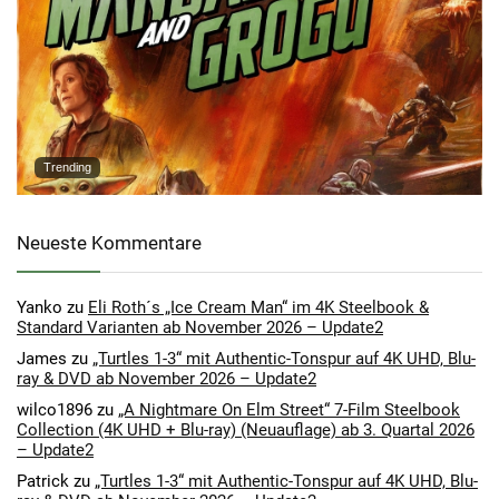
Trending
Neueste Kommentare
Yanko
zu
Eli Roth´s „Ice Cream Man“ im 4K Steelbook &
Standard Varianten ab November 2026 – Update2
James
zu
„Turtles 1-3“ mit Authentic-Tonspur auf 4K UHD, Blu-
ray & DVD ab November 2026 – Update2
wilco1896
zu
„A Nightmare On Elm Street“ 7-Film Steelbook
Collection (4K UHD + Blu-ray) (Neuauflage) ab 3. Quartal 2026
– Update2
Patrick
zu
„Turtles 1-3“ mit Authentic-Tonspur auf 4K UHD, Blu-