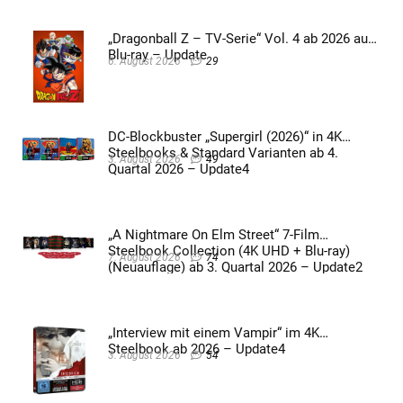
„Dragonball Z – TV-Serie“ Vol. 4 ab 2026 auf
Blu-ray – Update
6. August 2026
29
DC-Blockbuster „Supergirl (2026)“ in 4K
Steelbooks & Standard Varianten ab 4.
3. August 2026
49
Quartal 2026 – Update4
„A Nightmare On Elm Street“ 7-Film
Steelbook Collection (4K UHD + Blu-ray)
7. August 2026
74
(Neuauflage) ab 3. Quartal 2026 – Update2
„Interview mit einem Vampir“ im 4K
Steelbook ab 2026 – Update4
3. August 2026
54