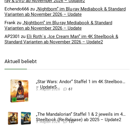
ray & DVD ab November 2026 – Update2
Echendo666
zu
„Nightborn“ im Blu-ray Mediabook & Standard
Varianten ab November 2026 – Update
Frank
zu
„Nightborn“ im Blu-ray Mediabook & Standard
Varianten ab November 2026 – Update
AP2301
zu
Eli Roth´s „Ice Cream Man“ im 4K Steelbook &
Standard Varianten ab November 2026 – Update2
Aktuell beliebt
„Star Wars: Andor“ Staffel 1 im 4K Steelbook
– Update5
5. August 2026
61
„The Mandalorian“ Staffel 1 & 2 jeweils im 4K
Steelbook (Re-Release) ab 2025 – Update2
5. August 2026
137