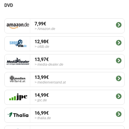
DVD
7,99€
Amazon.de
12,98€
ofdb.de
13,97€
media-dealer.de
13,99€
medienversand.at
14,99€
jpc.de
16,99€
thalia.de