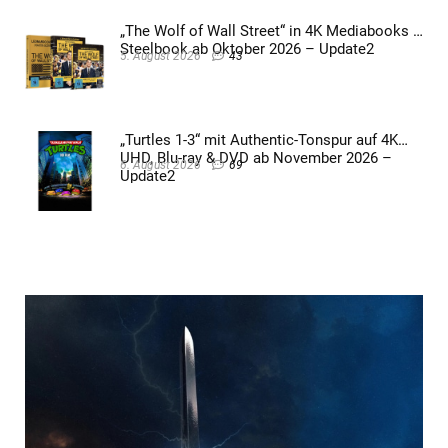
„The Wolf of Wall Street“ in 4K Mediabooks &
Steelbook ab Oktober 2026 – Update2
5. August 2026
43
„Turtles 1-3“ mit Authentic-Tonspur auf 4K
UHD, Blu-ray & DVD ab November 2026 –
6. August 2026
69
Update2