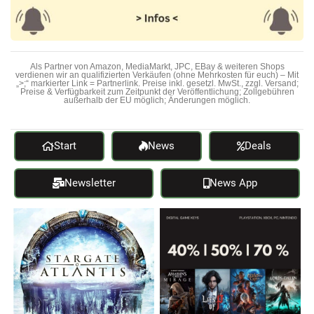
Als Partner von Amazon, MediaMarkt, JPC, EBay & weiteren Shops
verdienen wir an qualifizierten Verkäufen (ohne Mehrkosten für euch) – Mit
„>;“ markierter Link = Partnerlink. Preise inkl. gesetzl. MwSt., zzgl. Versand;
Preise & Verfügbarkeit zum Zeitpunkt der Veröffentlichung; Zollgebühren
außerhalb der EU möglich; Änderungen möglich.
Start
News
Deals
Newsletter
News App