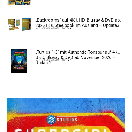
„Backrooms“ auf 4K UHD, Blu-ray & DVD ab
2026 | 4K Steelbook im Ausland – Update3
5. August 2026
48
„Turtles 1-3“ mit Authentic-Tonspur auf 4K
UHD, Blu-ray & DVD ab November 2026 –
6. August 2026
67
Update2