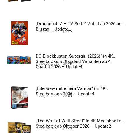
„Dragonball Z – TV-Serie“ Vol. 4 ab 2026 auf
Blu-ray – Update
6. August 2026
29
DC-Blockbuster „Supergirl (2026)“ in 4K
Steelbooks & Standard Varianten ab 4.
3. August 2026
49
Quartal 2026 – Update4
„Interview mit einem Vampir“ im 4K
Steelbook ab 2026 – Update4
3. August 2026
54
„The Wolf of Wall Street“ in 4K Mediabooks &
Steelbook ab Oktober 2026 – Update2
5. August 2026
43