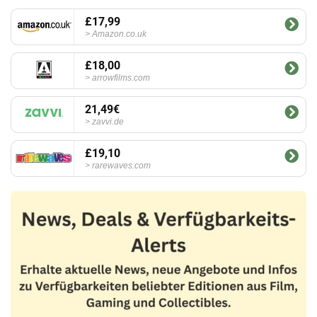
£17,99
Amazon.co.uk
£18,00
arrowfilms.com
21,49€
zavvi.de
£19,10
rarewaves.com