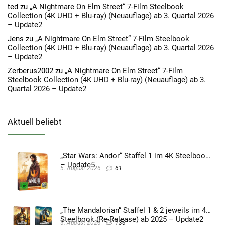
ted
zu
„A Nightmare On Elm Street“ 7-Film Steelbook
Collection (4K UHD + Blu-ray) (Neuauflage) ab 3. Quartal 2026
– Update2
Jens
zu
„A Nightmare On Elm Street“ 7-Film Steelbook
Collection (4K UHD + Blu-ray) (Neuauflage) ab 3. Quartal 2026
– Update2
Zerberus2002
zu
„A Nightmare On Elm Street“ 7-Film
Steelbook Collection (4K UHD + Blu-ray) (Neuauflage) ab 3.
Quartal 2026 – Update2
Aktuell beliebt
„Star Wars: Andor“ Staffel 1 im 4K Steelbook
– Update5
5. August 2026
61
„The Mandalorian“ Staffel 1 & 2 jeweils im 4K
Steelbook (Re-Release) ab 2025 – Update2
5. August 2026
136