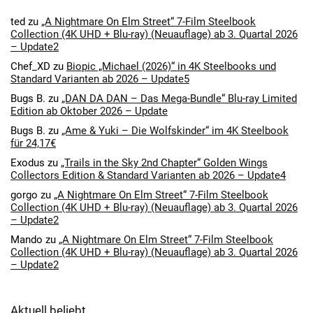
ted
zu
„A Nightmare On Elm Street“ 7-Film Steelbook
Collection (4K UHD + Blu-ray) (Neuauflage) ab 3. Quartal 2026
– Update2
Chef_XD
zu
Biopic „Michael (2026)“ in 4K Steelbooks und
Standard Varianten ab 2026 – Update5
Bugs B.
zu
„DAN DA DAN – Das Mega-Bundle“ Blu-ray Limited
Edition ab Oktober 2026 – Update
Bugs B.
zu
„Ame & Yuki – Die Wolfskinder“ im 4K Steelbook
für 24,17€
Exodus
zu
„Trails in the Sky 2nd Chapter“ Golden Wings
Collectors Edition & Standard Varianten ab 2026 – Update4
gorgo
zu
„A Nightmare On Elm Street“ 7-Film Steelbook
Collection (4K UHD + Blu-ray) (Neuauflage) ab 3. Quartal 2026
– Update2
Mando
zu
„A Nightmare On Elm Street“ 7-Film Steelbook
Collection (4K UHD + Blu-ray) (Neuauflage) ab 3. Quartal 2026
– Update2
Aktuell beliebt