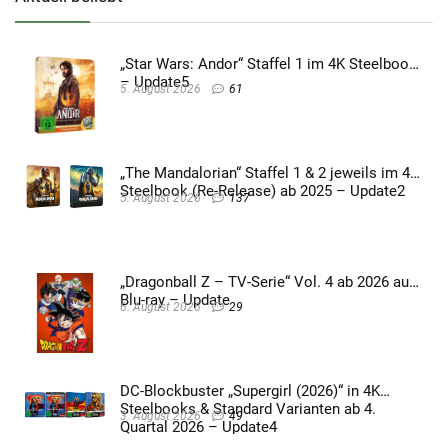
„Star Wars: Andor“ Staffel 1 im 4K Steelbook
– Update5
5. August 2026
61
„The Mandalorian“ Staffel 1 & 2 jeweils im 4K
Steelbook (Re-Release) ab 2025 – Update2
5. August 2026
137
„Dragonball Z – TV-Serie“ Vol. 4 ab 2026 auf
Blu-ray – Update
6. August 2026
29
DC-Blockbuster „Supergirl (2026)“ in 4K
Steelbooks & Standard Varianten ab 4.
3. August 2026
49
Quartal 2026 – Update4