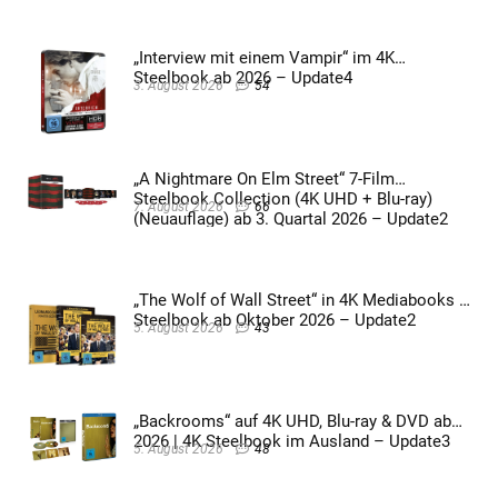
„Interview mit einem Vampir“ im 4K
Steelbook ab 2026 – Update4
3. August 2026
54
„A Nightmare On Elm Street“ 7-Film
Steelbook Collection (4K UHD + Blu-ray)
7. August 2026
66
(Neuauflage) ab 3. Quartal 2026 – Update2
„The Wolf of Wall Street“ in 4K Mediabooks &
Steelbook ab Oktober 2026 – Update2
5. August 2026
43
„Backrooms“ auf 4K UHD, Blu-ray & DVD ab
2026 | 4K Steelbook im Ausland – Update3
5. August 2026
48