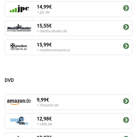
14,99€
jpc.de
15,55€
media-dealer.de
15,99€
medienversand.at
DVD
9,99€
Amazon.de
12,98€
ofdb.de