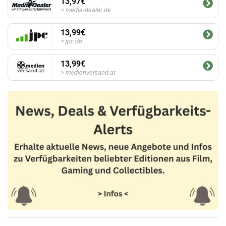
13,97€
media-dealer.de
13,99€
jpc.de
13,99€
medienversand.at