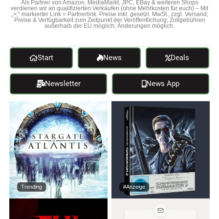
Als Partner von Amazon, MediaMarkt, JPC, EBay & weiteren Shops
verdienen wir an qualifizierten Verkäufen (ohne Mehrkosten für euch) – Mit
„>;“ markierter Link = Partnerlink. Preise inkl. gesetzl. MwSt., zzgl. Versand;
Preise & Verfügbarkeit zum Zeitpunkt der Veröffentlichung; Zollgebühren
außerhalb der EU möglich; Änderungen möglich.
Start
News
Deals
Newsletter
News App
Trending
#Anzeige