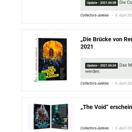
Die Co
Update - 2021.04.08
Collectors-Junkies
8. April 2
„Die Brücke von Re
2021
Das M
Update - 2021.04.04
werden.
Collectors-Junkies
6. April 2
„The Void“ erschein
Collectors-Junkies
5. April 2