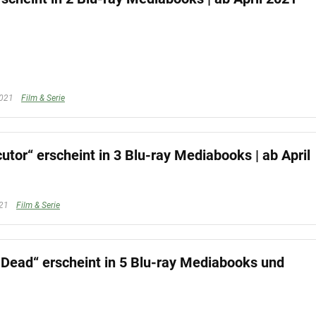
2021
Film & Serie
cutor“ erscheint in 3 Blu-ray Mediabooks | ab April
021
Film & Serie
g Dead“ erscheint in 5 Blu-ray Mediabooks und