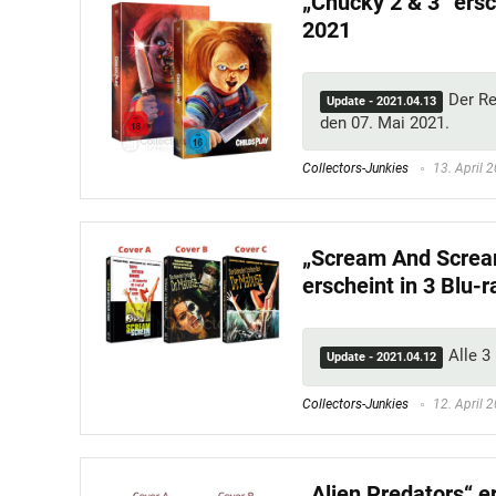
„Chucky 2 & 3“ ersc
2021
Der Re
Update - 2021.04.13
den 07. Mai 2021.
Collectors-Junkies
13. April 
„Scream And Scream
erscheint in 3 Blu-
Alle 
Update - 2021.04.12
Collectors-Junkies
12. April 
„Alien Predators“ e