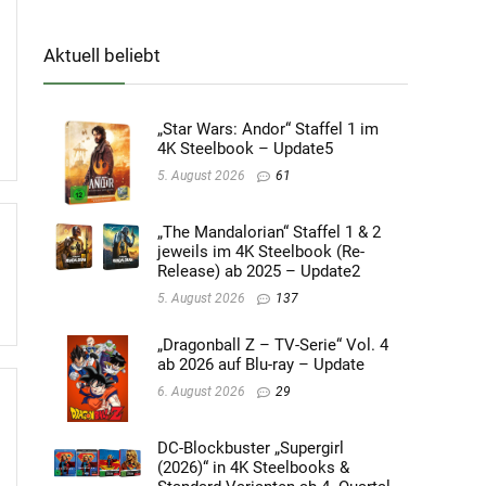
Aktuell beliebt
„Star Wars: Andor“ Staffel 1 im
4K Steelbook – Update5
5. August 2026
61
„The Mandalorian“ Staffel 1 & 2
jeweils im 4K Steelbook (Re-
Release) ab 2025 – Update2
5. August 2026
137
„Dragonball Z – TV-Serie“ Vol. 4
ab 2026 auf Blu-ray – Update
6. August 2026
29
DC-Blockbuster „Supergirl
(2026)“ in 4K Steelbooks &