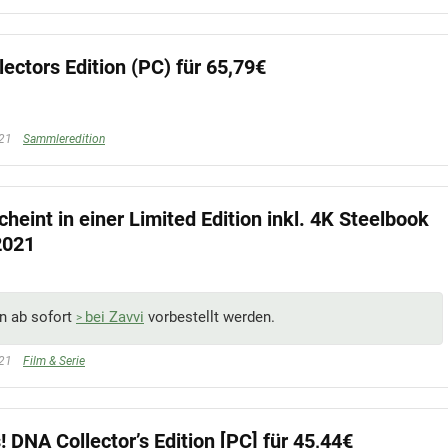
ectors Edition (PC) für 65,79€
021
Sammleredition
heint in einer Limited Edition inkl. 4K Steelbook
2021
nn ab sofort
bei Zavvi
vorbestellt werden.
021
Film & Serie
 DNA Collector’s Edition [PC] für 45,44€