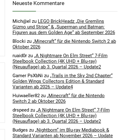
Neueste Kommentare
Mich@el
zu
LEGO BrickHeadz „Die Gremlins
Gizmo und Stripe“ & „Superman und Batman:
Figuren aus dem Golden Age“ ab September 2026
Blocki
zu
„Minecraft“ für die Nintendo Switch 2 ab
Oktober 2026
ruaid0r
zu
„A Nightmare On Elm Street“ 7-Film
Steelbook Collection (4K UHD + Blu-ray)
(Neuauflage) ab 3. Quartal 2026 – Update2
Gamer PsXbNi
zu
„Trails in the Sky 2nd Chapter“
Golden Wings Collectors Edition & Standard
Varianten ab 2026 – Update4
Huiwaeller82
zu
„Minecraft“ für die Nintendo
Switch 2 ab Oktober 2026
drspeed
zu
„A Nightmare On Elm Street“ 7-Film
Steelbook Collection (4K UHD + Blu-ray)
(Neuauflage) ab 3. Quartal 2026 – Update2
Budges
zu
„Nightborn“ im Blu-ray Mediabook &
Standard Varianten ab November 2026 – Update