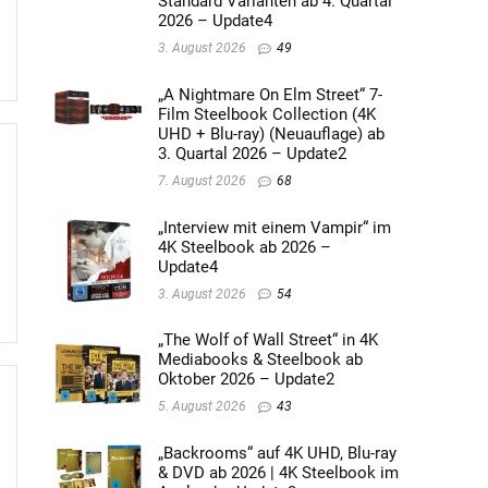
Standard Varianten ab 4. Quartal
2026 – Update4
3. August 2026
49
„A Nightmare On Elm Street“ 7-
Film Steelbook Collection (4K
UHD + Blu-ray) (Neuauflage) ab
3. Quartal 2026 – Update2
7. August 2026
68
„Interview mit einem Vampir“ im
4K Steelbook ab 2026 –
Update4
3. August 2026
54
„The Wolf of Wall Street“ in 4K
Mediabooks & Steelbook ab
Oktober 2026 – Update2
5. August 2026
43
„Backrooms“ auf 4K UHD, Blu-ray
& DVD ab 2026 | 4K Steelbook im