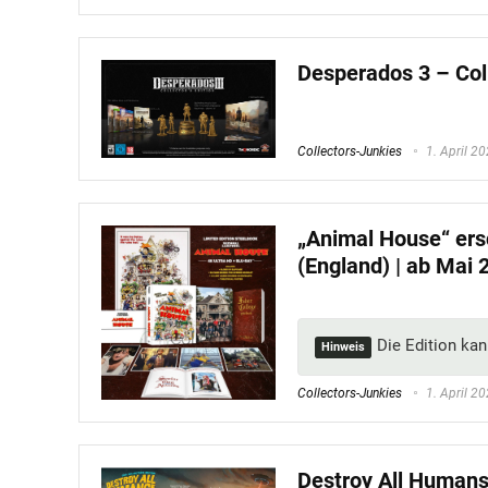
Desperados 3 – Coll
Collectors-Junkies
1. April 2
„Animal House“ ersc
(England) | ab Mai 
Die Edition ka
Hinweis
Collectors-Junkies
1. April 2
Destroy All Humans!