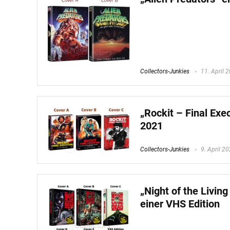
Collectors-Junkies
11. April 
„Rockit – Final Exe
2021
Collectors-Junkies
9. April 2
„Night of the Livin
einer VHS Edition