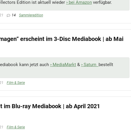
llectors Edition ist aktuell wieder
bei Amazon
verfügbar.
021
14
Sammleredition
magen“ erscheint im 3-Disc Mediabook | ab Mai
ediabook kann jetzt auch
MediaMarkt
&
Saturn
bestellt
021
Film & Serie
t im Blu-ray Mediabook | ab April 2021
021
Film & Serie