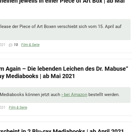
heinen jeweils in einer Piece of Art Box | ab Mai
lease der Piece of Art Boxen verschiebt sich vom 15. April auf
2021
10
Film & Serie
 Again – Die lebenden Leichen des Dr. Mabuse“
ray Mediabooks | ab Mai 2021
3 Mediabooks können jetzt auch
bei Amazon
bestellt werden.
2021
Film & Serie
rscheint in 2 Blu-ray Mediabooks | ab April 2021